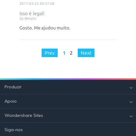
2017-03-22 00:37:08
Isso é legal!
by Renato
Gosto. Me ajudou muito.
Prev
1
2
Next
Produzir
Apoio
Wondershare Sites
Siga-nos