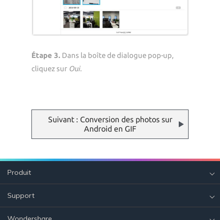
Étape 3.
Dans la boîte de dialogue pop-up,
cliquez sur
Oui
.
Suivant : Conversion des photos sur
Android en GIF
Produit
Support
Wondershare