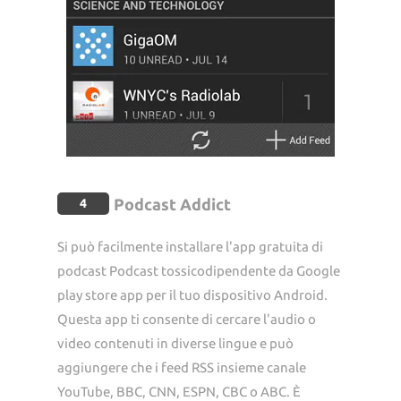
Podcast Addict
4
Si può facilmente installare l'app gratuita di
podcast Podcast tossicodipendente da Google
play store app per il tuo dispositivo Android.
Questa app ti consente di cercare l'audio o
video contenuti in diverse lingue e può
aggiungere che i feed RSS insieme canale
YouTube, BBC, CNN, ESPN, CBC o ABC. È