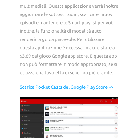
multimediali. Questa applicazione verrà inoltre
aggiornare le sottoscrizioni, scaricare i nuovi
episodi e mantenere le Smart playlist per voi.
Inoltre, la funzionalità di modalità auto
renderà la guida piacevole. Per utilizzare
questa applicazione è necessario acquistare a
$3,69 dal gioco Google app store. E questa app
non può formattare in modo appropriato, se si
utilizza una tavoletta di schermo più grande.
Scarica Pocket Casts dal Google Play Store >>