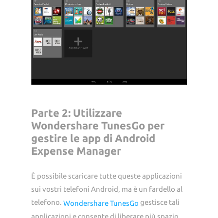
Parte 2: Utilizzare
Wondershare TunesGo per
gestire le app di Android
Expense Manager
È possibile scaricare tutte queste applicazioni
sui vostri telefoni Android, ma è un fardello al
telefono.
gestisce tali
Wondershare TunesGo
applicazioni e consente di liberare più spazio