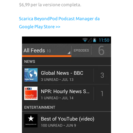
$6,99 per la versione completa.
Scarica BeyondPod Podcast Manager da
Google Play Store >>