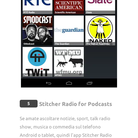
Stitcher Radio for Podcasts
5
Se amate ascoltare notizie, sport, talk radio
show, musica o commedia sul telefono
Android o tablet, quindi l'app Stitcher Radio