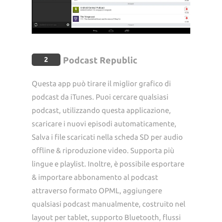
Podcast Republic
2
Questa app può tirare il miglior grafico di
podcast da iTunes. Puoi cercare qualsiasi
podcast, utilizzando questa applicazione,
scaricare i nuovi episodi automaticamente,
Salva i file scaricati nella scheda SD per audio
offline & riproduzione video. Supporta più
lingue e playlist. Inoltre, è possibile esportare
& importare abbonamento al podcast
attraverso formato OPML, aggiungere
qualsiasi podcast manualmente, costruito nel
layout per tablet, supporto Bluetooth, flussi