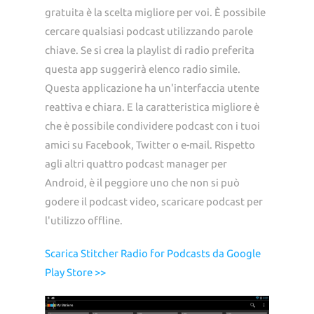
gratuita è la scelta migliore per voi. È possibile
cercare qualsiasi podcast utilizzando parole
chiave. Se si crea la playlist di radio preferita
questa app suggerirà elenco radio simile.
Questa applicazione ha un'interfaccia utente
reattiva e chiara. E la caratteristica migliore è
che è possibile condividere podcast con i tuoi
amici su Facebook, Twitter o e-mail. Rispetto
agli altri quattro podcast manager per
Android, è il peggiore uno che non si può
godere il podcast video, scaricare podcast per
l'utilizzo offline.
Scarica Stitcher Radio for Podcasts da Google
Play Store >>