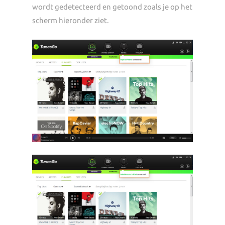
wordt gedetecteerd en getoond zoals je op het
scherm hieronder ziet.