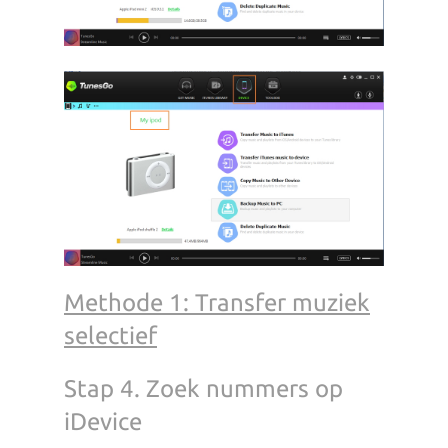
Methode 1: Transfer muziek
selectief
Stap 4. Zoek nummers op
iDevice