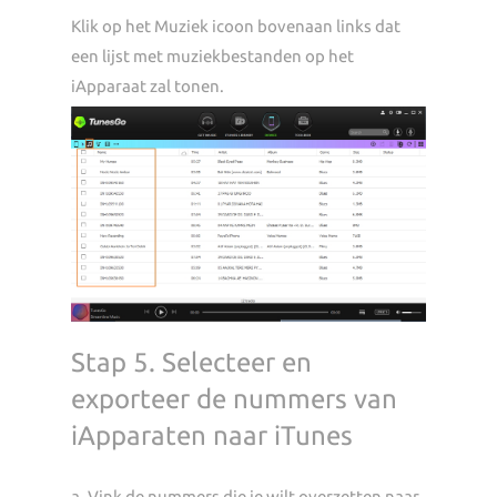
Klik op het Muziek icoon bovenaan links dat
een lijst met muziekbestanden op het
iApparaat zal tonen.
Stap 5. Selecteer en
exporteer de nummers van
iApparaten naar iTunes
a. Vink de nummers die je wilt overzetten naar