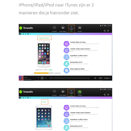
iPhone/iPad/iPod naar iTunes zijn er 2
manieren die je hieronder ziet.