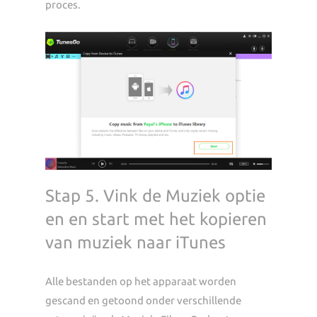
proces.
Stap 5. Vink de Muziek optie
en en start met het kopieren
van muziek naar iTunes
Alle bestanden op het apparaat worden
gescand en getoond onder verschillende