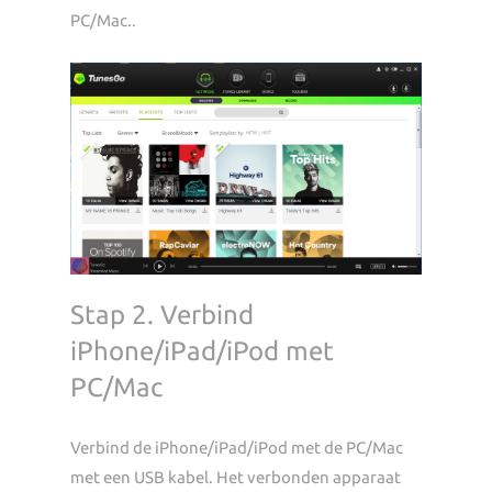
PC/Mac..
Stap 2. Verbind
iPhone/iPad/iPod met
PC/Mac
Verbind de iPhone/iPad/iPod met de PC/Mac
met een USB kabel. Het verbonden apparaat