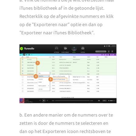
iTunes bibliotheek af in de getoonde lijst.
Rechterklik op de afgevinkte nummers en klik
op de “Exporteren naar” optie en dan op
"Exporteer naar iTunes Bibliotheek".
b. Een andere manier om de nummers over te
zetten is door de nummers te selecteren en
dan op het Exporteren icoon rechtsboven te