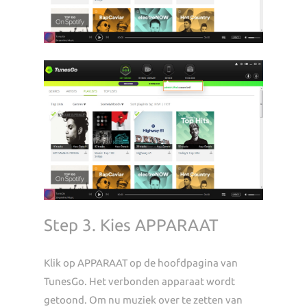
Step 3. Kies APPARAAT
Klik op APPARAAT op de hoofdpagina van
TunesGo. Het verbonden apparaat wordt
getoond. Om nu muziek over te zetten van