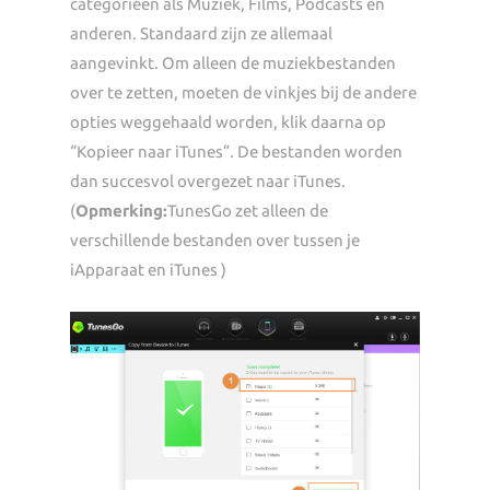
categorieën als Muziek, Films, Podcasts en
anderen. Standaard zijn ze allemaal
aangevinkt. Om alleen de muziekbestanden
over te zetten, moeten de vinkjes bij de andere
opties weggehaald worden, klik daarna op
“Kopieer naar iTunes”. De bestanden worden
dan succesvol overgezet naar iTunes.
(
Opmerking:
TunesGo zet alleen de
verschillende bestanden over tussen je
iApparaat en iTunes )