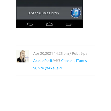
Apr 20,2021 14:25 pm
/ Publié par
vers
Axelle Petit
Conseils iTunes
Suivre @AxellePT