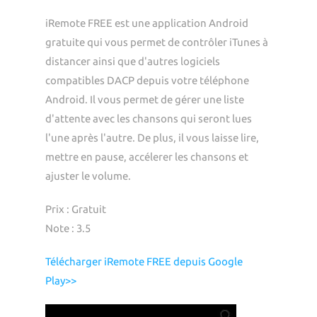
iRemote FREE est une application Android
gratuite qui vous permet de contrôler iTunes à
distancer ainsi que d'autres logiciels
compatibles DACP depuis votre téléphone
Android. Il vous permet de gérer une liste
d'attente avec les chansons qui seront lues
l'une après l'autre. De plus, il vous laisse lire,
mettre en pause, accélerer les chansons et
ajuster le volume.
Prix : Gratuit
Note : 3.5
Télécharger iRemote FREE depuis Google
Play>>