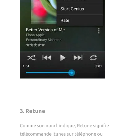
3. Retune
Comme son nom l'indique, Retune signifie
télécommande itunes sur téléphone ou