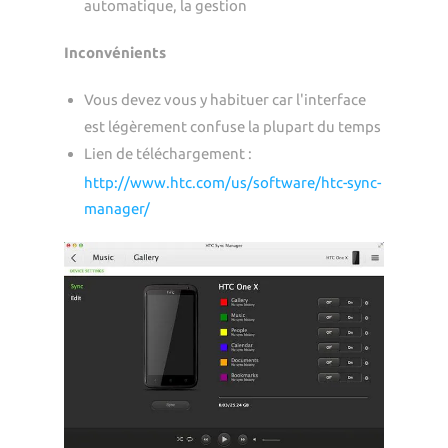
automatique, la gestion
Inconvénients
Vous devez vous y habituer car l'interface
est légèrement confuse la plupart du temps
Lien de téléchargement :
http://www.htc.com/us/software/htc-sync-
manager/