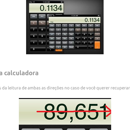
da calculadora
da leitura de ambas as direções no caso de você querer recuperar 