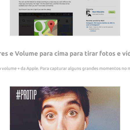
es e Volume para cima para tirar fotos e v
tão volume + da Apple. Para capturar alguns grandes momentos no 