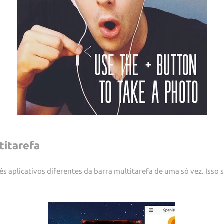
titarefa
s aplicativos diferentes da barra multitarefa de uma só vez. Isso s