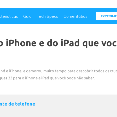
terísticas
Guia
Tech Specs
Comentátios
EXPERIME
o iPhone e do iPad que vo
nd e iPhone, e demorou muito tempo para descobrir todos os truque
ques 32 para o iPhone e iPad que você pode não saber.
nte de telefone