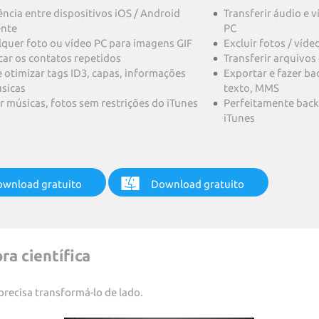
ência entre dispositivos iOS / Android
Transferir áudio e v
ente
PC
lquer foto ou vídeo PC para imagens GIF
Excluir fotos / víd
car os contatos repetidos
Transferir arquivos
e otimizar tags ID3, capas, informações
Exportar e fazer b
sicas
texto, MMS
ir músicas, fotos sem restrições do iTunes
Perfeitamente backu
iTunes
wnload gratuito
Download gratuito
ra científica
 precisa transformá-lo de lado.