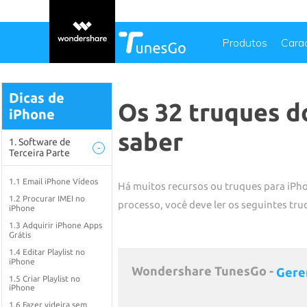
Produtos
Carac
Dicas de
Os 32 truques d
iPhone
saber
1. Software de
-
Terceira Parte
1.1 Email iPhone Vídeos
Há muitos recursos ou truques para iPho
1.2 Procurar IMEI no
processo, você deve ler os seguintes tru
iPhone
1.3 Adquirir iPhone Apps
Grátis
1.4 Editar Playlist no
iPhone
Wondershare TunesGo -
Gere
1.5 Criar Playlist no
iPhone
1.6 Fazer videira sem