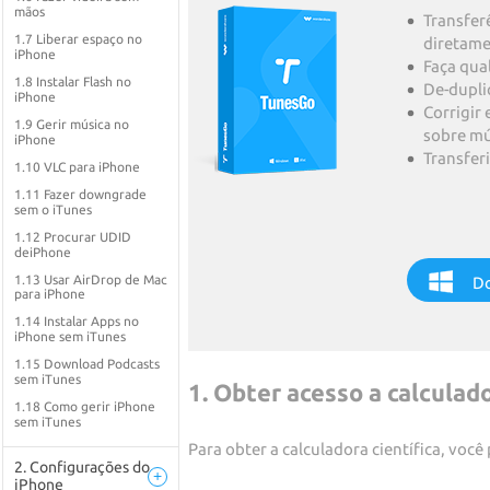
mãos
Transfer
1.7 Liberar espaço no
diretam
iPhone
Faça qua
1.8 Instalar Flash no
De-dupli
iPhone
Corrigir 
1.9 Gerir música no
sobre mú
iPhone
Transfer
1.10 VLC para iPhone
1.11 Fazer downgrade
sem o iTunes
1.12 Procurar UDID
deiPhone
1.13 Usar AirDrop de Mac
Do
para iPhone
1.14 Instalar Apps no
iPhone sem iTunes
1.15 Download Podcasts
sem iTunes
1. Obter acesso a calculado
1.18 Como gerir iPhone
sem iTunes
Para obter a calculadora científica, você
2. Configurações do
+
iPhone