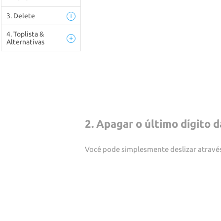
3. Delete
+
4. Toplista &
+
Alternativas
2. Apagar o último dígito 
Você pode simplesmente deslizar através 