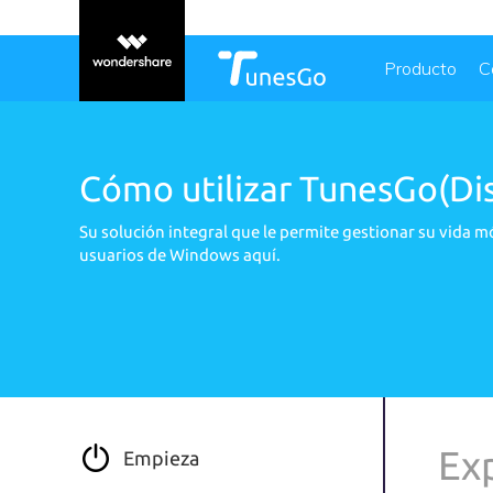
Producto
C
Cómo utilizar TunesGo(Dis
Su solución integral que le permite gestionar su vida m
usuarios de Windows aquí.
Ex
Empieza