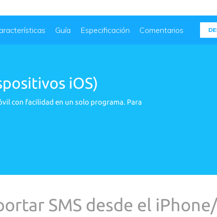
aracterísticas
Guía
Especificación
Comentarios
DE
positivos iOS)
óvil con facilidad en un solo programa. Para
portar SMS desde el iPhone/