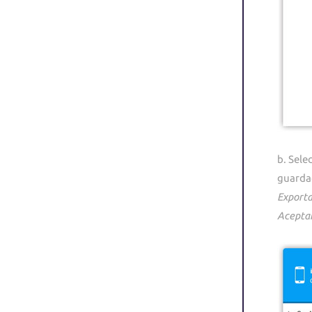
b. Sele
guarda
Export
Acepta