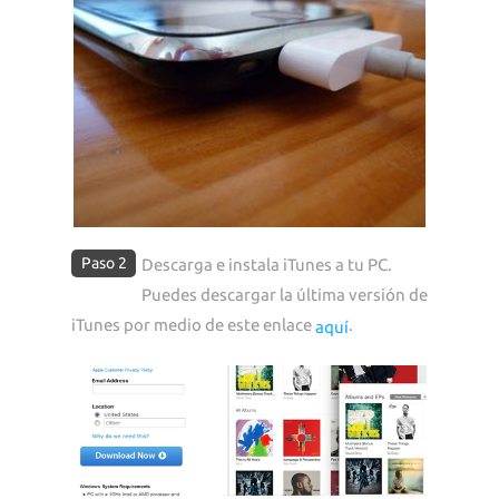
Paso 2
Descarga e instala iTunes a tu PC.
Puedes descargar la última versión de
iTunes por medio de este enlace
.
aquí