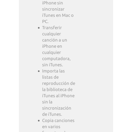
iPhone sin
sincronizar
iTunes en Mac o
PC.
Transferir
cualquier
canción a un
iPhone en
cualquier
computadora,
sin iTunes.
Importa las
listas de
reproducción de
la biblioteca de
iTunes al iPhone
sin la
sincronización
de iTunes.
Copia canciones
en varios