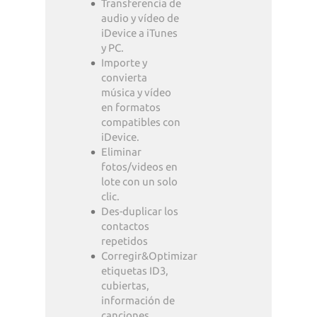
Transferencia de
audio y vídeo de
iDevice a iTunes
y PC.
Importe y
convierta
música y vídeo
en formatos
compatibles con
iDevice.
Eliminar
fotos/videos en
lote con un solo
clic.
Des-duplicar los
contactos
repetidos
Corregir&Optimizar
etiquetas ID3,
cubiertas,
información de
canciones