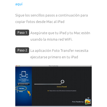
aquí
Sigue los sencillos pasos a continuación para
copiar fotos desde Mac al iPad
Paso 1
Asegúrate que tu iPad y tu Mac estén
usando la misma red WiFi.
Paso 2
La aplicación Foto Transfer necesita
ejecutarse primero en tu iPad