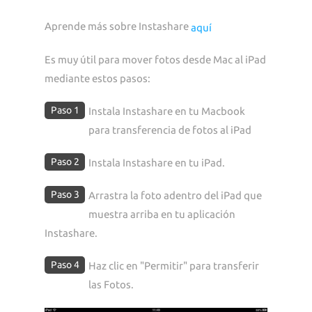
Aprende más sobre Instashare
aquí
Es muy útil para mover fotos desde Mac al iPad
mediante estos pasos:
Paso 1
Instala Instashare en tu Macbook
para transferencia de fotos al iPad
Paso 2
Instala Instashare en tu iPad.
Paso 3
Arrastra la foto adentro del iPad que
muestra arriba en tu aplicación
Instashare.
Paso 4
Haz clic en "Permitir" para transferir
las Fotos.