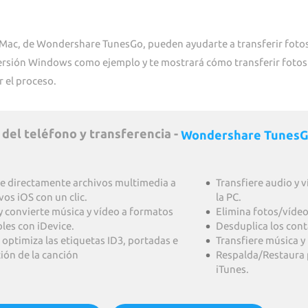
Mac, de Wondershare TunesGo, pueden ayudarte a transferir fotos 
versión Windows como ejemplo y te mostrará cómo transferir fotos d
r el proceso.
el teléfono y transferencia -
Wondershare Tunes
re directamente archivos multimedia a
Transfiere audio y v
vos iOS con un clic.
la PC.
y convierte música y vídeo a formatos
Elimina fotos/vídeos
les con iDevice.
Desduplica los cont
 optimiza las etiquetas ID3, portadas e
Transfiere música y 
ión de la canción
Respalda/Restaura 
iTunes.