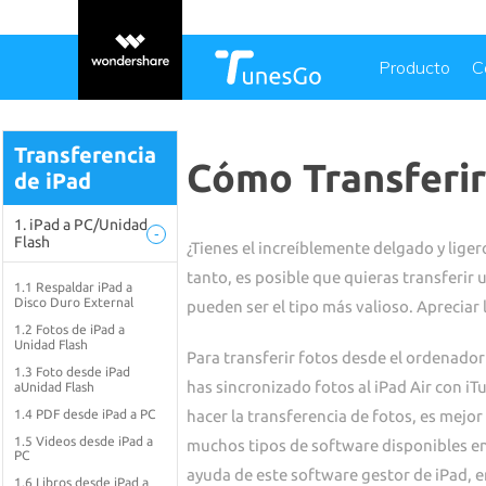
Producto
C
Transferencia
Cómo Transferir 
de iPad
1. iPad a PC/Unidad
-
Flash
¿Tienes el increíblemente delgado y liger
tanto, es posible que quieras transferir 
1.1 Respaldar iPad a
Disco Duro External
pueden ser el tipo más valioso. Apreciar
1.2 Fotos de iPad a
Unidad Flash
Para transferir fotos desde el ordenador 
1.3 Foto desde iPad
has sincronizado fotos al iPad Air con iTu
aUnidad Flash
1.4 PDF desde iPad a PC
hacer la transferencia de fotos, es mejo
1.5 Videos desde iPad a
muchos tipos de software disponibles en
PC
ayuda de este software gestor de iPad, er
1.6 Libros desde iPad a