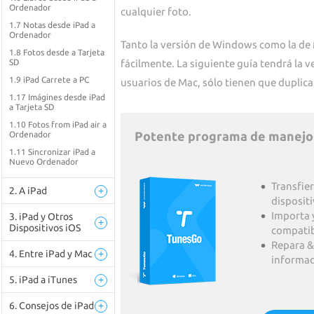
Ordenador
cualquier foto.
1.7 Notas desde iPad a
Ordenador
Tanto la versión de Windows como la de 
1.8 Fotos desde a Tarjeta
SD
fácilmente. La siguiente guía tendrá la 
1.9 iPad Carrete a PC
usuarios de Mac, sólo tienen que duplica
1.17 Imágines desde iPad
a Tarjeta SD
1.10 Fotos from iPad air a
Potente programa de manejo d
Ordenador
1.11 Sincronizar iPad a
Nuevo Ordenador
Transfie
2. A iPad
+
dispositi
Importa 
3. iPad y Otros
+
Dispositivos iOS
compatib
Repara &
4. Entre iPad y Mac
+
informac
5. iPad a iTunes
+
6. Consejos de iPad
+