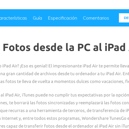
aracterísticas
Guía
Especificación
Comentarios
DE
Fotos desde la PC al iPad 
o iPad Air? ¡Eso es genial! El impresionante iPad Air te permite lle
una gran cantidad de archivos desde tu ordenador a tu iPad Air. Ent
 las fotos te lleva de vuelta a momentos dulces como vacaciones, fi
al iPad Air, iTunes puede no cumplir tus expectativas por la opción
nes, te borrará las fotos sincronizadas y reemplazará las fotos con 
r que recurras a una herramienta de terceros, de transferencia de 
 Internet y, entre todos estos programas, Wondershare TunesGo e
es capaz de transferir fotos desde el ordenador al iPad Air sin iTun