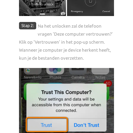
Stap 2:
Na het unlocken zal de telefoon
vragen 'Deze computer vertrouwen?’
Klik op 'Vertrouwen’ in het pop-up scherm.
Wanneer je computer je device herkent heeft,
kun je de bestanden overzetten.