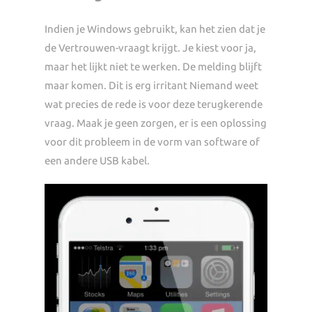
Indien je Windows gebruikt, kan het zien dat je
de Vertrouwen-vraagt krijgt. Je kiest voor ja,
maar het lijkt niet te werken. De melding blijft
maar komen. Dit is erg irritant Niemand weet
wat precies de rede is voor deze terugkerende
vraag. Maak je geen zorgen, er is een oplossing
voor dit probleem in de vorm van software of
een andere USB kabel.